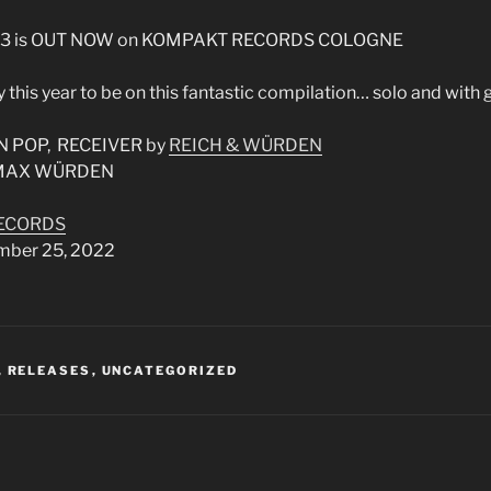
3 is OUT NOW on KOMPAKT RECORDS COLOGNE
 this year to be on this fantastic compilation… solo and with
EN POP,
RECEIVER
by
REICH & WÜRDEN
AX WÜRDEN
ECORDS
mber 25, 2022
,
RELEASES
,
UNCATEGORIZED
igation