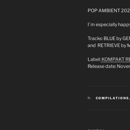
POP AMBIENT 202
I´m especially happy
Tracks: BLUE by G
and
RETRIEVE
by
M
Label:
KOMPAKT R
Release date: Nove
KATEGORIEN
COMPILATIONS
Beitragsnav