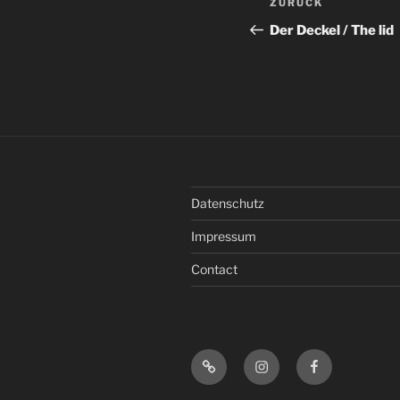
Vorheriger
ZURÜCK
Beitrag
Der Deckel / The lid
Datenschutz
Impressum
Contact
Bandcamp
Instagram
Facebook