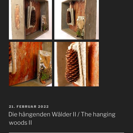
VERÖFFENTLICHT
21. FEBRUAR 2022
AM
Die hängenden Wälder II / The hanging
woods II