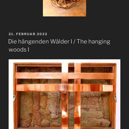
VERÖFFENTLICHT
21. FEBRUAR 2022
AM
Die hängenden Wälder I / The hanging
woods I