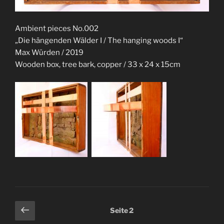
Ambient pieces No.002
„Die hängenden Wälder I / The hanging woods I“
Max Würden / 2019
Wooden box, tree bark, copper / 33 x 24 x 15cm
Seitennummerierung
Vorherige
Seite
2
Seite
der