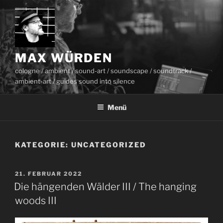
Zum
Inhalt
springen
MAX WÜRDEN
cologne / ambient / sound-art / soundscape / soundtrack /
ambient-art / guides sound into silence
Menü
KATEGORIE:
UNCATEGORIZED
VERÖFFENTLICHT
21. FEBRUAR 2022
AM
Die hängenden Wälder III / The hanging
woods III